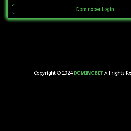
Dominobet Login
Copyright © 2024
DOMINOBET
All rights R