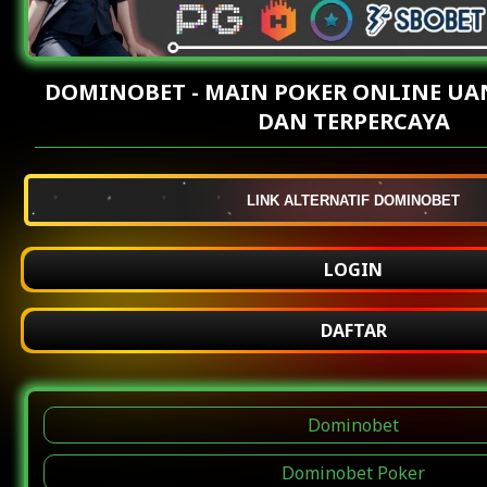
DOMINOBET - MAIN POKER ONLINE UA
DAN TERPERCAYA
LINK ALTERNATIF DOMINOBET
LOGIN
DAFTAR
Dominobet
Dominobet Poker